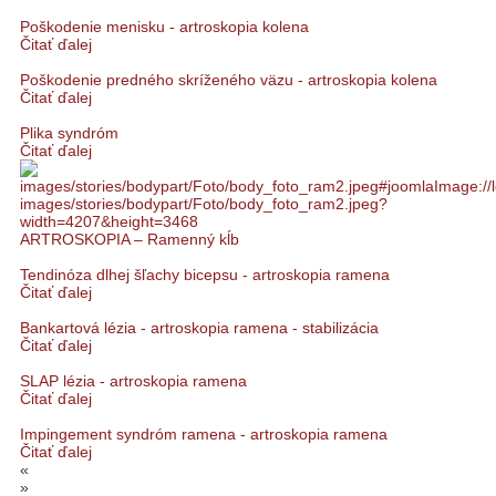
Poškodenie menisku - artroskopia kolena
Čitať ďalej
Poškodenie predného skríženého väzu - artroskopia kolena
Čitať ďalej
Plika syndróm
Čitať ďalej
ARTROSKOPIA – Ramenný kĺb
Tendinóza dlhej šľachy bicepsu - artroskopia ramena
Čitať ďalej
Bankartová lézia - artroskopia ramena - stabilizácia
Čitať ďalej
SLAP lézia - artroskopia ramena
Čitať ďalej
Impingement syndróm ramena - artroskopia ramena
Čitať ďalej
«
»