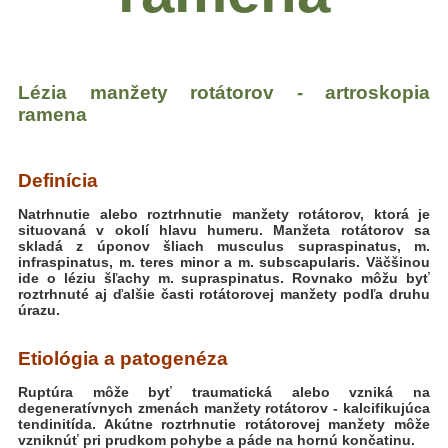
Lézia manžety rotátorov - artroskopia
ramena
Definícia
Natrhnutie alebo roztrhnutie manžety rotátorov, ktorá je
situovaná v okolí hlavu humeru. Manžeta rotátorov sa
skladá z úponov šliach musculus supraspinatus, m.
infraspinatus, m. teres minor a m. subscapularis. Väčšinou
ide o léziu šľachy m. supraspinatus. Rovnako môžu byť
roztrhnuté aj ďalšie časti rotátorovej manžety podľa druhu
úrazu.
Etiológia a patogenéza
Ruptúra môže byť traumatická alebo vzniká na
degeneratívnych zmenách manžety rotátorov - kalcifikujúca
tendinitída. Akútne roztrhnutie rotátorovej manžety môže
vzniknúť pri prudkom pohybe a páde na hornú končatinu.