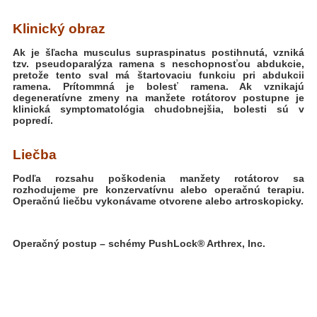
Klinický obraz
Ak je šľacha musculus supraspinatus postihnutá, vzniká
tzv. pseudoparalýza ramena s neschopnosťou abdukcie,
pretože tento sval má štartovaciu funkciu pri abdukcii
ramena. Prítommná je bolesť ramena. Ak vznikajú
degeneratívne zmeny na manžete rotátorov postupne je
klinická symptomatológia chudobnejšia, bolesti sú v
popredí.
Liečba
Podľa rozsahu poškodenia manžety rotátorov sa
rozhodujeme pre konzervatívnu alebo operačnú terapiu.
Operačnú liečbu vykonávame otvorene alebo artroskopicky.
Operačný postup – schémy PushLock® Arthrex, Inc.