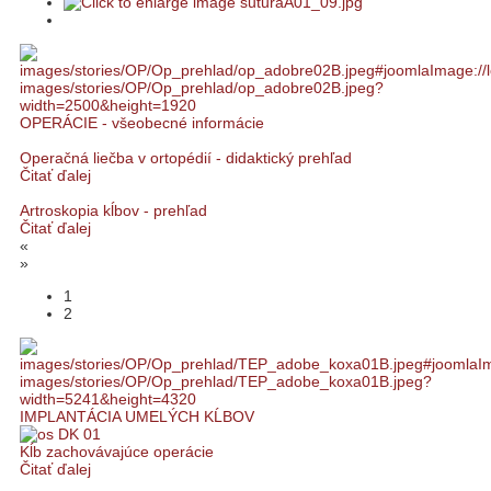
OPERÁCIE - všeobecné informácie
Operačná liečba v ortopédií - didaktický prehľad
Čitať ďalej
Artroskopia kĺbov - prehľad
Čitať ďalej
«
»
1
2
IMPLANTÁCIA UMELÝCH KĹBOV
Kĺb zachovávajúce operácie
Čitať ďalej