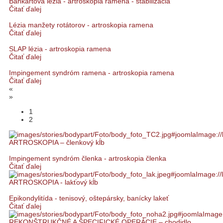
Bankartová lézia - artroskopia ramena - stabilizácia
Čitať ďalej
Lézia manžety rotátorov - artroskopia ramena
Čitať ďalej
SLAP lézia - artroskopia ramena
Čitať ďalej
Impingement syndróm ramena - artroskopia ramena
Čitať ďalej
«
»
1
2
ARTROSKOPIA – členkový kĺb
Impingement syndróm členka - artroskopia členka
Čitať ďalej
ARTROSKOPIA - lakťový kĺb
Epikondylitída - tenisový, oštepársky, banícky lakeť
Čitať ďalej
REKONŠTRUKČNÉ A ŠPECIFICKÉ OPERÁCIE – chodidlo