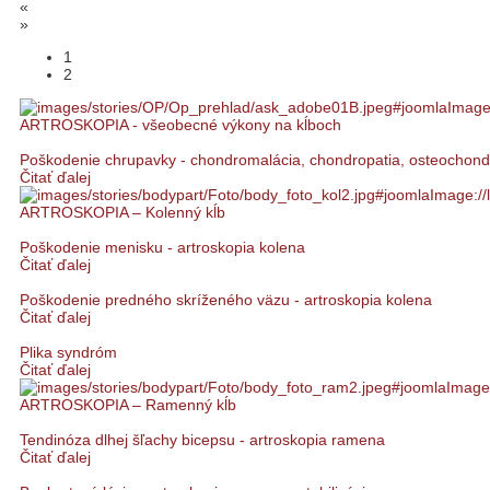
«
»
1
2
ARTROSKOPIA - všeobecné výkony na kĺboch
Poškodenie chrupavky - chondromalácia, chondropatia, osteochondr
Čitať ďalej
ARTROSKOPIA – Kolenný kĺb
Poškodenie menisku - artroskopia kolena
Čitať ďalej
Poškodenie predného skríženého väzu - artroskopia kolena
Čitať ďalej
Plika syndróm
Čitať ďalej
ARTROSKOPIA – Ramenný kĺb
Tendinóza dlhej šľachy bicepsu - artroskopia ramena
Čitať ďalej