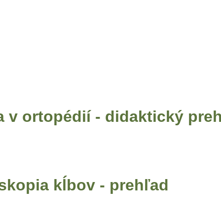
Home
Operácie
Regeneratívna liečba
Ultrasonografia
Le
 v ortopédií - didaktický pre
skopia kĺbov - prehľad