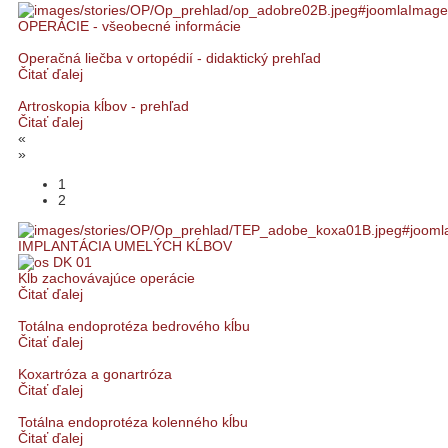
OPERÁCIE - všeobecné informácie
Operačná liečba v ortopédií - didaktický prehľad
Čitať ďalej
Artroskopia kĺbov - prehľad
Čitať ďalej
«
»
1
2
IMPLANTÁCIA UMELÝCH KĹBOV
Kĺb zachovávajúce operácie
Čitať ďalej
Totálna endoprotéza bedrového kĺbu
Čitať ďalej
Koxartróza a gonartróza
Čitať ďalej
Totálna endoprotéza kolenného kĺbu
Čitať ďalej