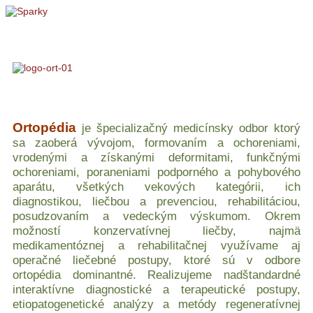
Home
Operácie
Regeneratívna liečba
Ultrasonografia
L
Ortopédia
je špecializačný medicínsky odbor ktorý
sa zaoberá vývojom, formovaním a ochoreniami,
vrodenými a získanými deformitami, funkčnými
ochoreniami, poraneniami podporného a pohybového
aparátu, všetkých vekových kategórii, ich
diagnostikou, liečbou a prevenciou, rehabilitáciou,
posudzovaním a vedeckým výskumom. Okrem
možností konzervatívnej liečby, najmä
medikamentóznej a rehabilitačnej využívame aj
operačné liečebné postupy, ktoré sú v odbore
ortopédia dominantné. Realizujeme nadštandardné
interaktívne diagnostické a terapeutické postupy,
etiopatogenetické analýzy a metódy regeneratívnej