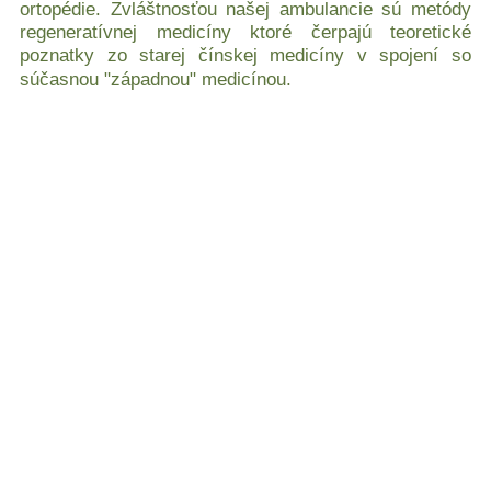
ortopédie. Zvláštnosťou našej ambulancie sú metódy
regeneratívnej medicíny ktoré čerpajú teoretické
poznatky zo starej čínskej medicíny v spojení so
súčasnou "západnou" medicínou.
VYUŽITIE VLASTNEJ
KRVI PRI LIEČBE
OCHORENÍ
POHYBOVÉHO
APARÁTU
LIEČBA PLAZMOU